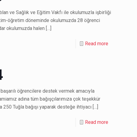
an ve Sağlık ve Eğitim Vakfı ile okulumuzla işbirliği
ğitim-öğretim döneminde okulumuzda 28 öğrenci
adar okulumuzda halen
[…]
Read more
4
 başarılı öğrencilere destek vermek amacıyla
camiamız adına tüm bağışçılarımıza çok teşekkür
 250 Tuğla bağışı yaparak desteğe ihtiyacı
[…]
Read more