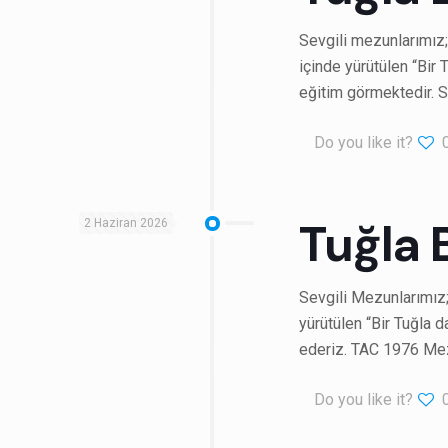
Sevgili mezunlarımız;
içinde yürütülen “Bi
eğitim görmektedir. S
Do you like it?
Tuğla 
2 Haziran 2026
Sevgili Mezunlarımız
yürütülen “Bir Tuğla 
ederiz. TAC 1976 Mez
Do you like it?