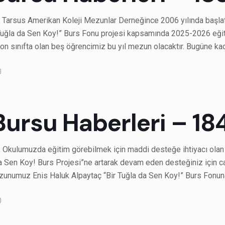
 Tarsus Amerikan Koleji Mezunlar Derneğince 2006 yılında başlatıl
r Tuğla da Sen Koy!” Burs Fonu projesi kapsamında 2025-2026 e
on sınıfta olan beş öğrencimiz bu yıl mezun olacaktır. Bugüne k
0
Bursu Haberleri – 18
; Okulumuzda eğitim görebilmek için maddi desteğe ihtiyacı olan
da Sen Koy! Burs Projesi”ne artarak devam eden desteğiniz için 
unumuz Enis Haluk Alpaytaç “Bir Tuğla da Sen Koy!” Burs Fonuna
0