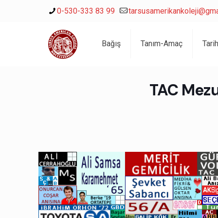
0-530-333 83 99
tarsusamerikankoleji@gma
Bağış
Tanım-Amaç
Tari
TAC Mezu