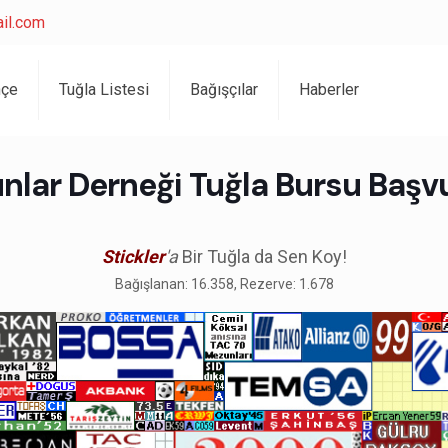
il.com
hçe
Tuğla Listesi
Bağışçılar
Haberler
nlar Derneği Tuğla Bursu Başv
Stickler
'a
Bir Tuğla da Sen Koy!
Bağışlanan: 16.358, Rezerve: 1.678