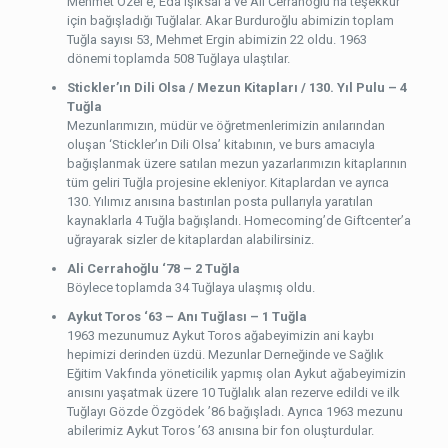
Mehmet Özel’e, Eda Işıksal’a ve Ali Cerrahoğlu’na teşekkür
için bağışladığı Tuğlalar. Akar Burduroğlu abimizin toplam
Tuğla sayısı 53, Mehmet Ergin abimizin 22 oldu. 1963
dönemi toplamda 508 Tuğlaya ulaştılar.
Stickler’ın Dili Olsa / Mezun Kitapları / 130. Yıl Pulu – 4
Tuğla
Mezunlarımızın, müdür ve öğretmenlerimizin anılarından
oluşan ‘Stickler’ın Dili Olsa’ kitabının, ve burs amacıyla
bağışlanmak üzere satılan mezun yazarlarımızın kitaplarının
tüm geliri Tuğla projesine ekleniyor. Kitaplardan ve ayrıca
130. Yılımız anısına bastırılan posta pullarıyla yaratılan
kaynaklarla 4 Tuğla bağışlandı. Homecoming’de Giftcenter’a
uğrayarak sizler de kitaplardan alabilirsiniz.
Ali Cerrahoğlu ‘78 – 2 Tuğla
Böylece toplamda 34 Tuğlaya ulaşmış oldu.
Aykut Toros ‘63 – Anı Tuğlası – 1 Tuğla
1963 mezunumuz Aykut Toros ağabeyimizin ani kaybı
hepimizi derinden üzdü. Mezunlar Derneğinde ve Sağlık
Eğitim Vakfında yöneticilik yapmış olan Aykut ağabeyimizin
anısını yaşatmak üzere 10 Tuğlalık alan rezerve edildi ve ilk
Tuğlayı Gözde Özgödek ’86 bağışladı. Ayrıca 1963 mezunu
abilerimiz Aykut Toros ’63 anısına bir fon oluşturdular.