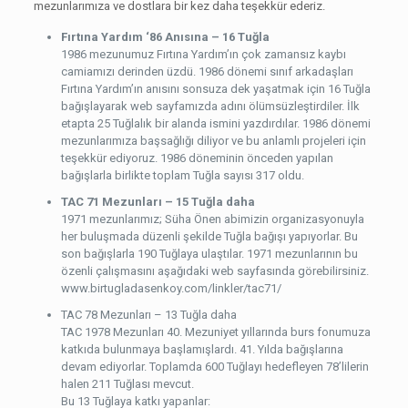
mezunlarımıza ve dostlara bir kez daha teşekkür ederiz.
Fırtına Yardım ‘86 Anısına – 16 Tuğla
1986 mezunumuz Fırtına Yardım’ın çok zamansız kaybı
camiamızı derinden üzdü. 1986 dönemi sınıf arkadaşları
Fırtına Yardım’ın anısını sonsuza dek yaşatmak için 16 Tuğla
bağışlayarak web sayfamızda adını ölümsüzleştirdiler. İlk
etapta 25 Tuğlalık bir alanda ismini yazdırdılar. 1986 dönemi
mezunlarımıza başsağlığı diliyor ve bu anlamlı projeleri için
teşekkür ediyoruz. 1986 döneminin önceden yapılan
bağışlarla birlikte toplam Tuğla sayısı 317 oldu.
TAC 71 Mezunları – 15 Tuğla daha
1971 mezunlarımız; Süha Önen abimizin organizasyonuyla
her buluşmada düzenli şekilde Tuğla bağışı yapıyorlar. Bu
son bağışlarla 190 Tuğlaya ulaştılar. 1971 mezunlarının bu
özenli çalışmasını aşağıdaki web sayfasında görebilirsiniz.
www.birtugladasenkoy.com/linkler/tac71/
TAC 78 Mezunları – 13 Tuğla daha
TAC 1978 Mezunları 40. Mezuniyet yıllarında burs fonumuza
katkıda bulunmaya başlamışlardı. 41. Yılda bağışlarına
devam ediyorlar. Toplamda 600 Tuğlayı hedefleyen 78’lilerin
halen 211 Tuğlası mevcut.
Bu 13 Tuğlaya katkı yapanlar: