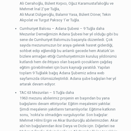
Ali Cerrahoğlu, Bülent Kırpıcı, Oğuz Karamustafalıoğlu ve
Mehmet İnal 2’şer Tuğla,
Ali Murat Dülgeroğlu, Balamir Yasa, Bülent Döner, Tekin
Akpolat ve Turgut Paksoy 1’er Tuğla.
Cumhuriyet Balosu – Adana Şubesi – 9 Tuğla daha
Mezunlar Derneğimizin Adana Şubesi her yıl olduğu gibi bu
sene de Cumhuriyet Balomuzu başarıyla düzenledi. Çok
sayıda mezunumuzun bir araya gelerek hasret giderdiği,
sohbet edip eğlendiği bu anlamlı gecede hem Atatürk’ün
bizlere armağan ettiği Cumhuriyetimizin kuruluş yıldönümü
kutlandı hem de ihtiyacı olan başarılı çocukların çağdaş
eğitim görebilmeleri için burs kaynağı yaratıldı. Yapılan
toplam 9 Tuğlalık bağış Adana Şubemiz adına web
sayfamızda ölümsüzleştirildi. Adana şube bağışları her yıl
artarak devam ediyor.
TAC 63 Mezunları – 5 Tuğla daha
1963 mezunu abilerimiz projenin en başından bu yana
bağışlarını devam ettiriyorlar. Eğitim meşalesini yaktılar.
Şimdi meşalenin yakıtlarını tamamlıyorlar. Eğitime katkının
sonu, ‘nokta’sı olmadığını vurguluyorlar. Son bağışlar:
Mehmet Hilmi Ergin ve Akar Burduroğlu abilerimizden. Akar
abi’nin bağışlarından ikisi Derya ve Dicle için. Diğerleri ise