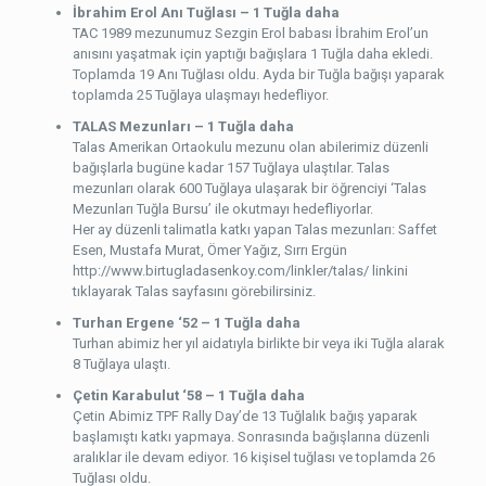
İbrahim Erol Anı Tuğlası – 1 Tuğla daha
TAC 1989 mezunumuz Sezgin Erol babası İbrahim Erol’un
anısını yaşatmak için yaptığı bağışlara 1 Tuğla daha ekledi.
Toplamda 19 Anı Tuğlası oldu. Ayda bir Tuğla bağışı yaparak
toplamda 25 Tuğlaya ulaşmayı hedefliyor.
TALAS Mezunları – 1 Tuğla daha
Talas Amerikan Ortaokulu mezunu olan abilerimiz düzenli
bağışlarla bugüne kadar 157 Tuğlaya ulaştılar. Talas
mezunları olarak 600 Tuğlaya ulaşarak bir öğrenciyi ‘Talas
Mezunları Tuğla Bursu’ ile okutmayı hedefliyorlar.
Her ay düzenli talimatla katkı yapan Talas mezunları: Saffet
Esen, Mustafa Murat, Ömer Yağız, Sırrı Ergün
http://www.birtugladasenkoy.com/linkler/talas/ linkini
tıklayarak Talas sayfasını görebilirsiniz.
Turhan Ergene ‘52 – 1 Tuğla daha
Turhan abimiz her yıl aidatıyla birlikte bir veya iki Tuğla alarak
8 Tuğlaya ulaştı.
Çetin Karabulut ‘58 – 1 Tuğla daha
Çetin Abimiz TPF Rally Day’de 13 Tuğlalık bağış yaparak
başlamıştı katkı yapmaya. Sonrasında bağışlarına düzenli
aralıklar ile devam ediyor. 16 kişisel tuğlası ve toplamda 26
Tuğlası oldu.